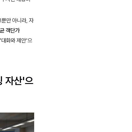
뿐만 아니라, 자
평균 객단가
 '대화와 제안'으
팅 자산'으