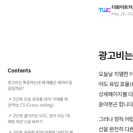
더화이트커
May 28, 20
광고비는
Contents
오늘날 치열한 
광고비는 폭등하는데 왜 매출은 제자리걸
어도 유입 효율
음일까요?
상세페이지를 다
📌 1단계: 단순 응대를 넘어 '구매를 제
쏟아붓곤 합니다
안'하는 CS (Cross-selling)
📌 2단계: 흩어지는 VOC, 돈이 되는 '마
그러나 정작 어
케팅 자산'으로 바꾸기
선을 완전히 다
📌 3단계: 든든한 AI와 따뜻한 '사람'의 완