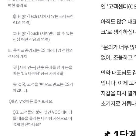
벽한 콜라보
인 '고객센터(CS
🤖 High-Tech (지치지 않는 스마트한
아직도 많은 대표
AI의 영역)
크'로 생각하십
🤝 High-Touch (사람만이 할 수 있는
진심 어린 감성의 영역)
"문의가 너무 많
📊 통계로 증명되는 CS 패러다임 전환의
경제적 가치
없이, 조용하고 
💡 [사례 연구] 단순 응대를 넘어 돈을
만약 대표님도 
버는 'CS 마케팅' 성공 사례 4選
입니다. 이제 
🎯 결국, 고객을 '팬'으로 만드는 CS가
이깁니다.
지갑을 다시 열게
Q&A 무엇이든 물어보세요.
초기지로 거듭나
Q3. 고객들의 불만 섞인 VOC 데이터
를 매출을 올리는 마케팅 자산으로 어
떻게 환전하나요?
📌 1단